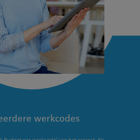
eerdere werkcodes
k Budget per werkcode” van het project. Als