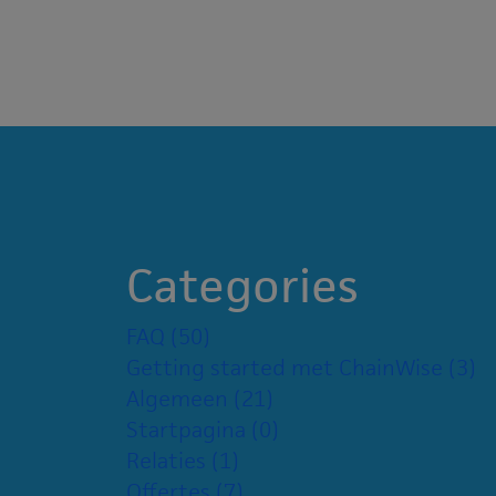
Categories
FAQ
(50)
Getting started met ChainWise
(3)
Algemeen
(21)
Startpagina
(0)
Relaties
(1)
Offertes
(7)