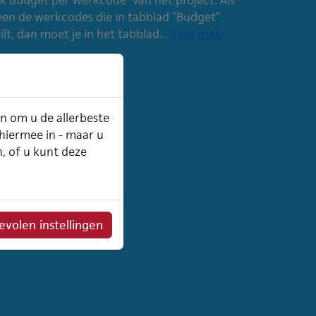
lleen de werkcodes die in tabblad “Budget”
ilt, dan moet je in het tabblad...
Lees meer
an om u de allerbeste
 hiermee in - maar u
n, of u kunt deze
volen instellingen