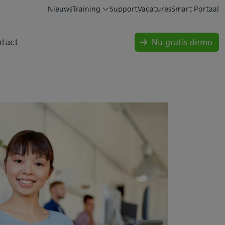
Nieuws
Training
Support
Vacatures
Smart Portaal
tact
Nu gratis demo