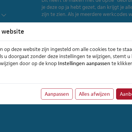
je deze op ja hebt gezet, dan krijgt je a
zijn te zien. Als je meerdere werkcodes w
 website
n op deze website zijn ingesteld om alle cookies toe te sta
ls u doorgaat zonder deze instellingen te wijzigen, stemt u
 wijzigen door op de knop
Instellingen aanpassen
te klikke
Aanpassen
Alles afwijzen
Aanbe