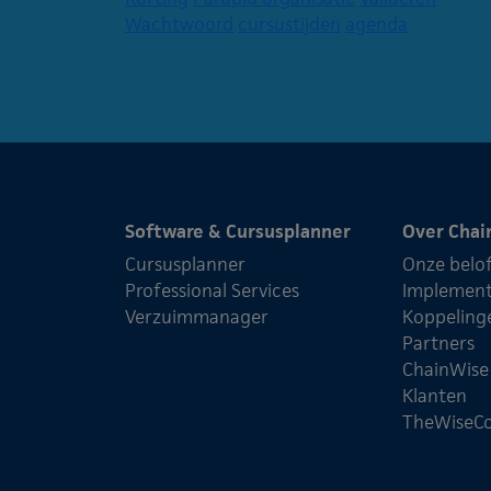
Wachtwoord
cursustijden
agenda
Software & Cursusplanner
Over Chai
Cursusplanner
Onze belo
Professional Services
Implement
Verzuimmanager
Koppeling
Partners
ChainWis
Klanten
TheWiseC