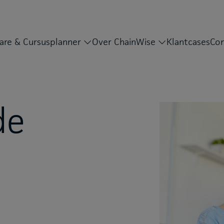
are & Cursusplanner
Over ChainWise
Klantcases
Con
de