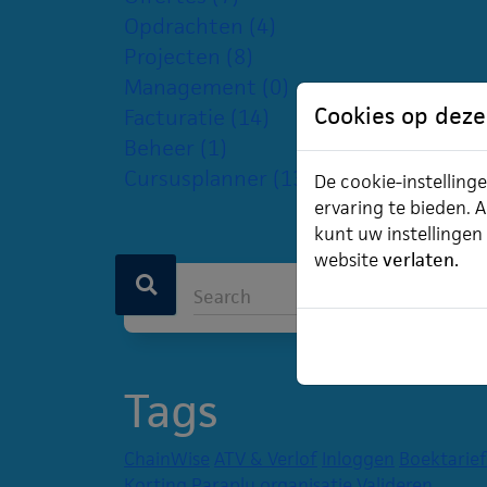
Opdrachten
(4)
Projecten
(8)
Management
(0)
Cookies op deze
Facturatie
(14)
Beheer
(1)
Cursusplanner
(13)
De cookie-instellinge
ervaring te bieden. A
kunt uw instellingen
website
verlaten.
Tags
ChainWise
ATV & Verlof
Inloggen
Boektarief
Korting
Paraplu organisatie
Valideren