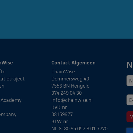
N
nWise
Contact Algemeen
fte
ChainWise
atietraject
Demmersweg 40
en
7556 BN Hengelo
074 249 04 30
e Academy
info@chainwise.nl
KvK nr
ompany
08159977
BTW nr
NL 8180.95.052.B.01.7270