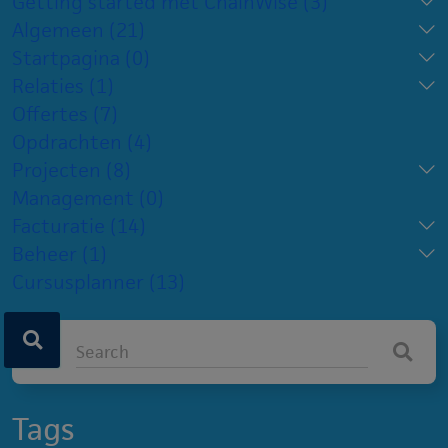
Getting started met ChainWise
(3)
Algemeen
(21)
Startpagina
(0)
Relaties
(1)
Offertes
(7)
Opdrachten
(4)
Projecten
(8)
Management
(0)
Facturatie
(14)
Beheer
(1)
Cursusplanner
(13)
Tags