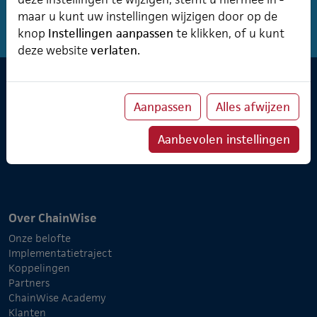
maar u kunt uw instellingen wijzigen door op de
knop
Instellingen aanpassen
te klikken, of u kunt
deze website
verlaten.
Software & Cursusplanner
Aanpassen
Alles afwijzen
Cursusplanner
Professional Services
Aanbevolen instellingen
Verzuimmanager
Over ChainWise
Onze belofte
Implementatietraject
Koppelingen
Partners
ChainWise Academy
Klanten