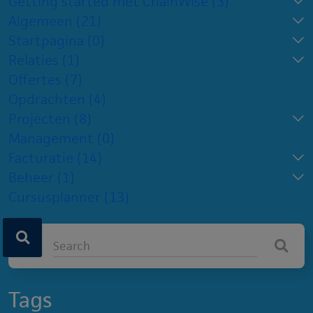
Getting started met ChainWise
(3)
Algemeen
(21)
Startpagina
(0)
Relaties
(1)
Offertes
(7)
Opdrachten
(4)
Projecten
(8)
Management
(0)
Facturatie
(14)
Beheer
(1)
Cursusplanner
(13)
Tags