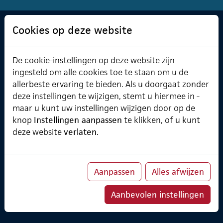
Cookies op deze website
Software & Cursusplanner
Cursusplanner
De cookie-instellingen op deze website zijn
Professional Services
ingesteld om alle cookies toe te staan om u de
Verzuimmanager
allerbeste ervaring te bieden. Als u doorgaat zonder
deze instellingen te wijzigen, stemt u hiermee in -
maar u kunt uw instellingen wijzigen door op de
knop
Instellingen aanpassen
te klikken, of u kunt
Over ChainWise
deze website
verlaten.
Onze belofte
Implementatietraject
Koppelingen
Partners
Aanpassen
Alles afwijzen
ChainWise Academy
Klanten
Aanbevolen instellingen
TheWiseCompany