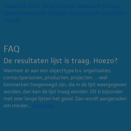
ChainWise
ATV & Verlof
Inloggen
Boektarief
Korting
Paraplu organisatie
Valideren
Wachtwoord
cursustijden
agenda
FAQ
De resultaten lijst is traag. Hoezo?
Wanneer er aan een objecttype b.v. organisaties,
contactpersonen, producten, projecten… veel
kenmerken toegevoegd zijn, die in de lijst weergegeven
worden, dan kan de lijst traag worden. Dit is bijzonder
met zeer lange lijsten het geval. Dan wordt aangeraden
om minder...
Lees meer