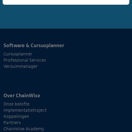
Software & Cursusplanner
Cursusplanner
Professional Services
Verzuimmanager
Over ChainWise
Onze belofte
Implementatietraject
Koppelingen
Partners
ChainWise Academy