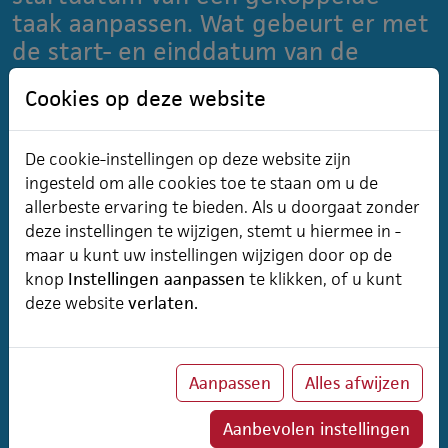
taak aanpassen. Wat gebeurt er met
de start- en einddatum van de
voorafgaande taken?
Cookies op deze website
Wanneer je een taak wijzigt waar voorafgaande taken
aan gekoppeld zijn, dan is het startdatum van belang.
De cookie-instellingen op deze website zijn
Je krijgt dan als optie de vraag “Automatisch
ingesteld om alle cookies toe te staan om u de
verschuiven voorafgaande taken als startdatum
allerbeste ervaring te bieden. Als u doorgaat zonder
gewijzigd is: ” met vinkjes voor “Terug” en...
Lees meer
deze instellingen te wijzigen, stemt u hiermee in -
maar u kunt uw instellingen wijzigen door op de
De opdrachten lijst is traag. Hoezo?
knop
Instellingen aanpassen
te klikken, of u kunt
deze website
verlaten.
Wanneer er aan een objecttype b.v. organisaties,
contactpersonen, producten, projecten… veel
kenmerken toegevoegd zijn, die in de lijst weergegeven
Aanpassen
Alles afwijzen
worden, dan kan de lijst traag worden. Dit is bijzonder
met zeer lange lijsten het geval. Dan wordt aangeraden
Aanbevolen instellingen
om minder...
Lees meer