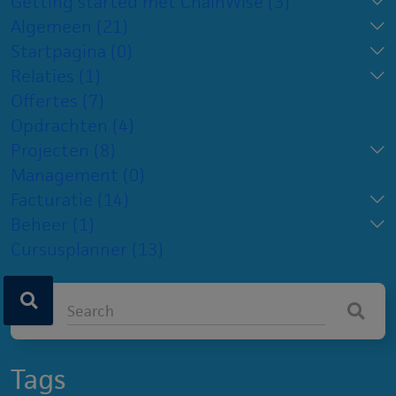
Getting started met ChainWise
(3)
Algemeen
(21)
Startpagina
(0)
Relaties
(1)
Offertes
(7)
Opdrachten
(4)
Projecten
(8)
Management
(0)
Facturatie
(14)
Beheer
(1)
Cursusplanner
(13)
Tags