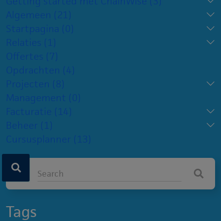
Getting started met ChainWise
(3)
Algemeen
(21)
Startpagina
(0)
Relaties
(1)
Offertes
(7)
Opdrachten
(4)
Projecten
(8)
Management
(0)
Facturatie
(14)
Beheer
(1)
Cursusplanner
(13)
Tags