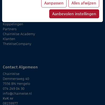
Aanpassen
Alles afwijzen
Over ChainWise
Aanbevolen instellingen
Onze belofte
Implementatietraject
Koppelingen
Partners
ChainWise Academy
Klanten
TheWiseCompany
Contact Algemeen
ChainWise
Demmersweg 40
7556 BN Hengelo
074 249 04 30
info@chainwise.nl
KvK nr
08159977