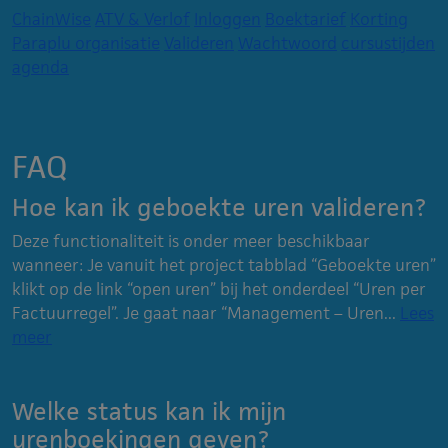
ChainWise
ATV & Verlof
Inloggen
Boektarief
Korting
Paraplu organisatie
Valideren
Wachtwoord
cursustijden
agenda
FAQ
Hoe kan ik geboekte uren valideren?
Deze functionaliteit is onder meer beschikbaar
wanneer: Je vanuit het project tabblad “Geboekte uren”
klikt op de link “open uren” bij het onderdeel “Uren per
Factuurregel”. Je gaat naar “Management – Uren...
Lees
meer
Welke status kan ik mijn
urenboekingen geven?