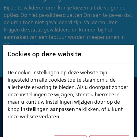
Bij de te valideren uren kun je kiezen uit de volgende
opties: Op niet gevalideerd zetten Om aan te geven dat
de uren toch niet gevalideerd zijn. Valideren Uren
krijgen de status gevalideerd en kunnen bij het
aanmaken van een factuur worden meegenomen in
de...
Lees meer
Cookies op deze website
De cookie-instellingen op deze website zijn
ingesteld om alle cookies toe te staan om u de
allerbeste ervaring te bieden. Als u doorgaat zonder
deze instellingen te wijzigen, stemt u hiermee in -
Software & Cursusplanner
maar u kunt uw instellingen wijzigen door op de
Cursusplanner
knop
Instellingen aanpassen
te klikken, of u kunt
Professional Services
deze website
verlaten.
Verzuimmanager